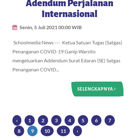
Adendum Perjalanan
Internasional
Senin, 5 Juli 2021 00:00 WIB
Schoolmedia News --- Ketua Satuan Tugas (Satgas)
Penanganan COVID-19 Ganip Warsito
mengeluarkan Addendum Surat Edaran (SE) Satgas
Penanganan COVID...
SELENGKAPNYA
‹
1
2
3
4
5
6
7
8
9
10
11
›