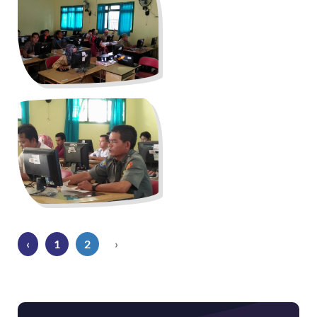
‹
1
2
›